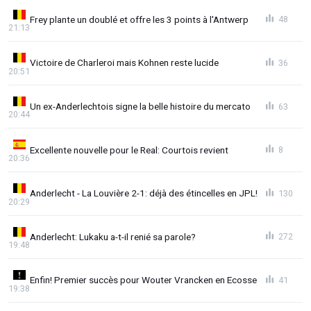
Frey plante un doublé et offre les 3 points à l'Antwerp
48
21:13
Victoire de Charleroi mais Kohnen reste lucide
36
20:51
Un ex-Anderlechtois signe la belle histoire du mercato
63
20:44
Excellente nouvelle pour le Real: Courtois revient
8
20:36
Anderlecht - La Louvière 2-1: déjà des étincelles en JPL!
130
20:29
Anderlecht: Lukaku a-t-il renié sa parole?
272
19:48
Enfin! Premier succès pour Wouter Vrancken en Ecosse
41
19:38