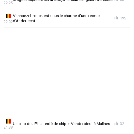
22:25
Vanhaezebrouck est sous le charme d'une recrue
195
d'Anderlecht
22:02
Un club de JPL a tenté de chiper Vanderbiest à Malines
32
21:38