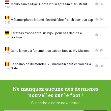
Mokio sauve l'Ajax, Godts vit un après-midi frustrant
26
16:58
Métamorphose à Gand : les Buffalos franchissent un cap
40
16:45
Karetsas frappe fort : un bijou pour ses débuts à
61
Dortmund
16:23
Gand lance parfaitement sa saison face au KV Malines
15
15:34
Le champion du monde U20 marocain peut en vouloir à
60
Goto
15:22
Ne manquez aucune des dernières
nouvelles sur le foot !
S'inscrire à notre newsletter