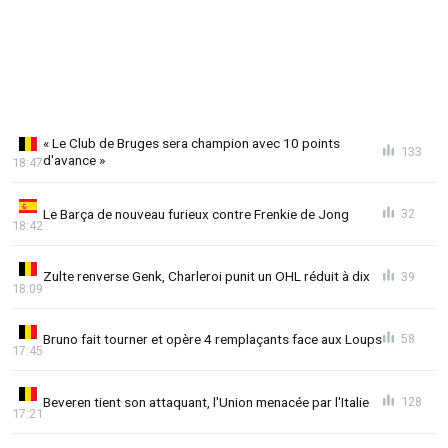
« Le Club de Bruges sera champion avec 10 points
133
d'avance »
18:47
Le Barça de nouveau furieux contre Frenkie de Jong
32
18:42
Zulte renverse Genk, Charleroi punit un OHL réduit à dix
39
18:09
Bruno fait tourner et opère 4 remplaçants face aux Loups
58
17:45
Beveren tient son attaquant, l'Union menacée par l'Italie
128
17:21