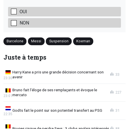
OUI
NON
Barcelone
Messi
Suspension
Koeman
Juste à temps
Harry Kane a pris une grande décision concernant son
33
avenir
23:30
Bruno fait l'éloge de ses remplaçants et évoque le
227
mercato
23:01
Godts fait le point sur son potentiel transfert au PSG
31
22:35
Bruges risque de perdre Seys : 3 clubs anglais intéressés
88