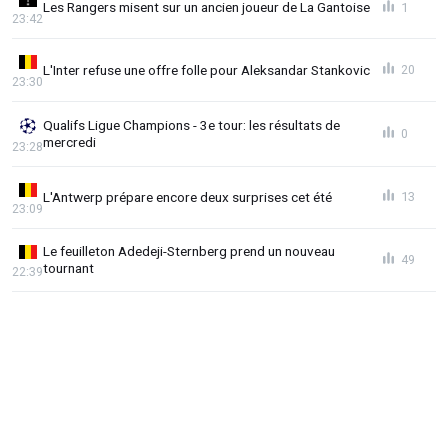
Les Rangers misent sur un ancien joueur de La Gantoise
1
23:42
L'Inter refuse une offre folle pour Aleksandar Stankovic
20
23:30
Qualifs Ligue Champions - 3e tour: les résultats de
0
mercredi
23:28
L'Antwerp prépare encore deux surprises cet été
13
23:09
Le feuilleton Adedeji-Sternberg prend un nouveau
49
tournant
22:39