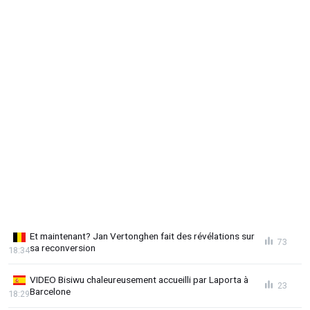
Et maintenant? Jan Vertonghen fait des révélations sur
73
sa reconversion
18:34
VIDEO Bisiwu chaleureusement accueilli par Laporta à
23
Barcelone
18:29