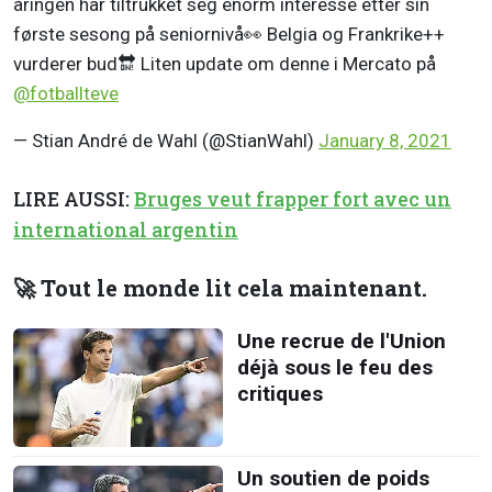
åringen har tiltrukket seg enorm interesse etter sin
første sesong på seniornivå👀 Belgia og Frankrike++
vurderer bud🔛 Liten update om denne i Mercato på
@fotballteve
— Stian André de Wahl (@StianWahl)
January 8, 2021
LIRE AUSSI:
Bruges veut frapper fort avec un
international argentin
🚀 Tout le monde lit cela maintenant.
Une recrue de l'Union
déjà sous le feu des
critiques
Un soutien de poids