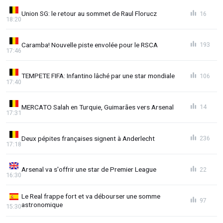
Union SG: le retour au sommet de Raul Florucz
16
18:20
Caramba! Nouvelle piste envolée pour le RSCA
193
17:46
TEMPETE FIFA: Infantino lâché par une star mondiale
106
17:40
MERCATO Salah en Turquie, Guimarães vers Arsenal
14
17:31
Deux pépites françaises signent à Anderlecht
236
17:18
Arsenal va s'offrir une star de Premier League
22
16:30
Le Real frappe fort et va débourser une somme
97
astronomique
15:30