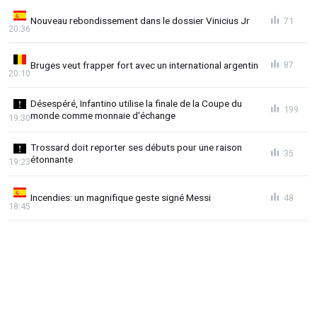
Nouveau rebondissement dans le dossier Vinicius Jr
71
20:36
Bruges veut frapper fort avec un international argentin
87
20:10
Désespéré, Infantino utilise la finale de la Coupe du
199
monde comme monnaie d'échange
19:30
Trossard doit reporter ses débuts pour une raison
35
étonnante
19:23
Incendies: un magnifique geste signé Messi
48
18:45