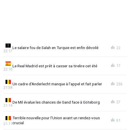
Le salaire fou de Salah en Turquie est enfin dévoilé
22
22:17
Le Real Madrid est prêt à casser sa tirelire cet été
17
22:10
Un cadre d'Anderlecht manque à l'appel et fait parler
236
21:58
De Mil évalue les chances de Gand face à Göteborg
27
21:19
Terrible nouvelle pour l'Union avant un rendez-vous
61
crucial
21:11