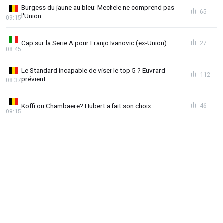
Burgess du jaune au bleu: Mechele ne comprend pas
65
l'Union
09:15
Cap sur la Serie A pour Franjo Ivanovic (ex-Union)
27
08:45
Le Standard incapable de viser le top 5 ? Euvrard
112
prévient
08:37
Koffi ou Chambaere? Hubert a fait son choix
46
08:15