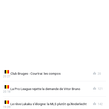
Club Bruges - Courtrai: les compos
20
20:27
La Pro League rejette la demande de Vitor Bruno
121
20:18
Le rêve Lukaku s'éloigne: la MLS plutôt qu'Anderlecht
142
19:39