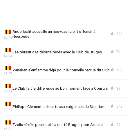
Anderlecht accueille un nouveau talent offensif à
121
Neerpede
23:42
Lee réussit des débuts rêvés avec le Club de Bruges
73
23:32
Vanaken s'enflamme déjà pour la nouvelle recrue du Club
153
23:27
Le Club fait la différence au bon moment face à Courtrai
39
22:43
Philippe Clément se heurte aux exigences du Standard
542
22:27
Tzolis révèle pourquoi il a quitté Bruges pour Arsenal
99
22:15