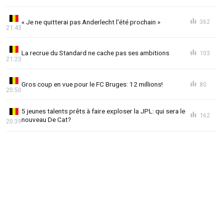
« Je ne quitterai pas Anderlecht l'été prochain »
362
21:43
La recrue du Standard ne cache pas ses ambitions
103
21:23
Gros coup en vue pour le FC Bruges: 12 millions!
80
20:50
5 jeunes talents prêts à faire exploser la JPL: qui sera le
162
nouveau De Cat?
20:39