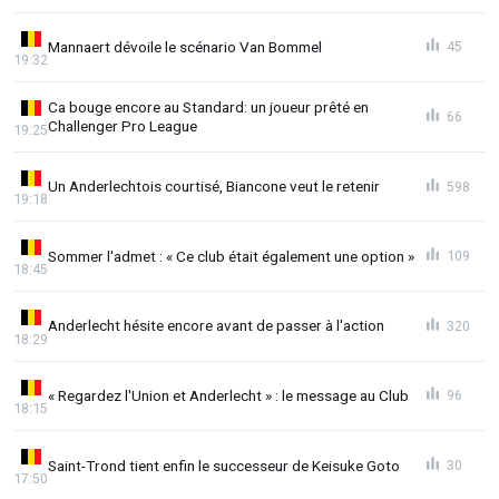
Mannaert dévoile le scénario Van Bommel
45
19:32
Ca bouge encore au Standard: un joueur prêté en
66
Challenger Pro League
19:25
Un Anderlechtois courtisé, Biancone veut le retenir
598
19:18
Sommer l'admet : « Ce club était également une option »
109
18:45
Anderlecht hésite encore avant de passer à l'action
320
18:29
« Regardez l'Union et Anderlecht » : le message au Club
96
18:15
Saint-Trond tient enfin le successeur de Keisuke Goto
30
17:50