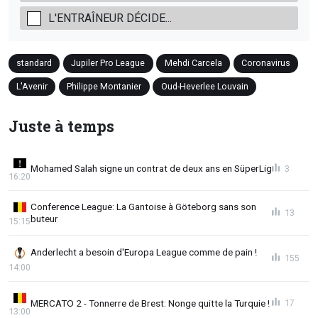
L'ENTRAÎNEUR DÉCIDE...
standard
Jupiler Pro League
Mehdi Carcela
Coronavirus
L'Avenir
Philippe Montanier
Oud-Heverlee Louvain
Juste à temps
Mohamed Salah signe un contrat de deux ans en SüperLig
3
16:20
Conference League: La Gantoise à Göteborg sans son
13
buteur
15:15
Anderlecht a besoin d'Europa League comme de pain !
155
14:00
MERCATO 2 - Tonnerre de Brest: Nonge quitte la Turquie !
17
13:00