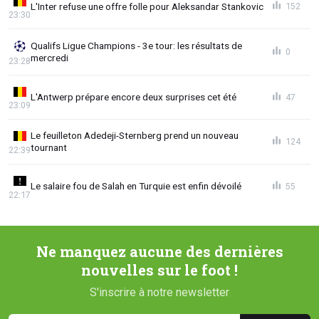
L'Inter refuse une offre folle pour Aleksandar Stankovic
152
23:30
Qualifs Ligue Champions - 3e tour: les résultats de
0
mercredi
23:28
L'Antwerp prépare encore deux surprises cet été
47
23:09
Le feuilleton Adedeji-Sternberg prend un nouveau
124
tournant
22:39
Le salaire fou de Salah en Turquie est enfin dévoilé
55
22:17
Ne manquez aucune des dernières
nouvelles sur le foot !
S'inscrire à notre newsletter