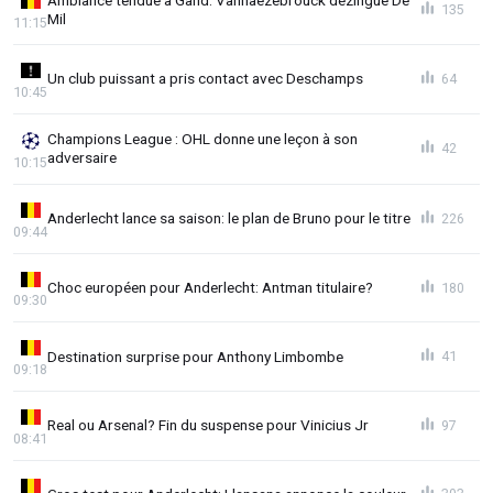
Ambiance tendue à Gand: Vanhaezebrouck dézingue De
135
Mil
11:15
Un club puissant a pris contact avec Deschamps
64
10:45
Champions League : OHL donne une leçon à son
42
adversaire
10:15
Anderlecht lance sa saison: le plan de Bruno pour le titre
226
09:44
Choc européen pour Anderlecht: Antman titulaire?
180
09:30
Destination surprise pour Anthony Limbombe
41
09:18
Real ou Arsenal? Fin du suspense pour Vinicius Jr
97
08:41