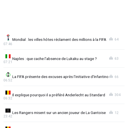
Mondial : les villes hôtes réclament des millions à la FIFA
64
07:46
Naples : que cache l'absence de Lukaku au stage ?
63
07:21
La FIFA présente des excuses après l'initiative d'Infantino
66
06:52
Il explique pourquoi il a préféré Anderlecht au Standard
304
06:32
Les Rangers misent sur un ancien joueur de La Gantoise
12
23:42