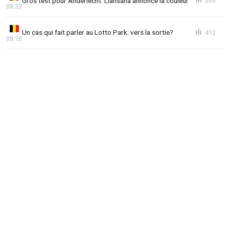
Gros test pour Anderlecht: Llansana annonce la couleur
303
08:33
Un cas qui fait parler au Lotto Park: vers la sortie?
412
08:16