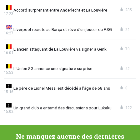
Accord surprenant entre Anderlecht et La Louvière
235
17:23
Liverpool recrute au Barça et rêve d'un joueur du PSG
21
16:27
L'ancien attaquant de La Louvière va signer à Genk
70
16:01
L'Union SG annonce une signature surprise
42
15:53
Le père de Lionel Messi est décédé à l'âge de 68 ans
0
15:16
Un grand club a entamé des discussions pour Lukaku
122
15:02
Ne manquez aucune des dernières