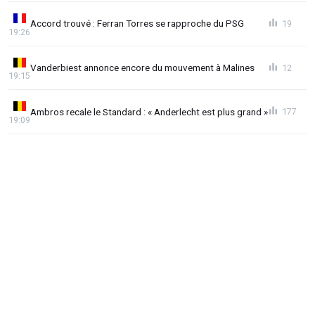
Accord trouvé : Ferran Torres se rapproche du PSG
19
19:26
Vanderbiest annonce encore du mouvement à Malines
12
19:15
Ambros recale le Standard : « Anderlecht est plus grand »
177
19:09