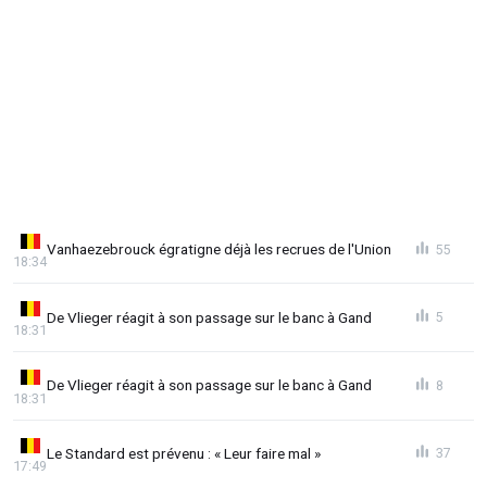
Vanhaezebrouck égratigne déjà les recrues de l'Union
55
18:34
De Vlieger réagit à son passage sur le banc à Gand
5
18:31
De Vlieger réagit à son passage sur le banc à Gand
8
18:31
Le Standard est prévenu : « Leur faire mal »
37
17:49