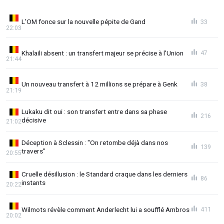
L'OM fonce sur la nouvelle pépite de Gand
33
22:03
Khalaili absent : un transfert majeur se précise à l'Union
47
21:44
Un nouveau transfert à 12 millions se prépare à Genk
38
21:19
Lukaku dit oui : son transfert entre dans sa phase
216
décisive
21:02
Déception à Sclessin : "On retombe déjà dans nos
139
travers"
20:55
Cruelle désillusion : le Standard craque dans les derniers
86
instants
20:22
Wilmots révèle comment Anderlecht lui a soufflé Ambros
411
20:02