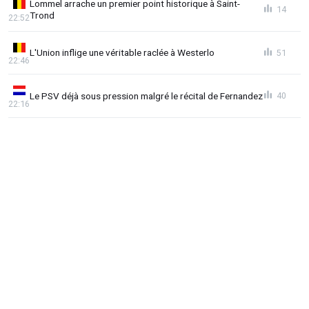
Lommel arrache un premier point historique à Saint-
14
Trond
22:52
L'Union inflige une véritable raclée à Westerlo
51
22:46
Le PSV déjà sous pression malgré le récital de Fernandez
40
22:16