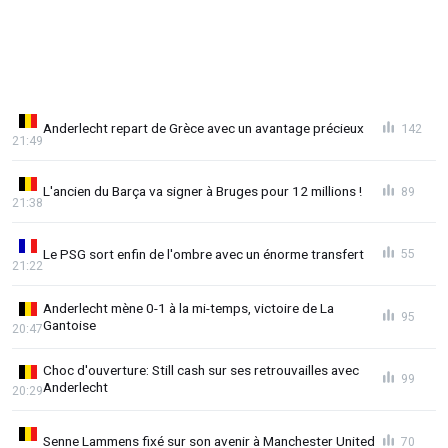
Anderlecht repart de Grèce avec un avantage précieux
142
21:49
L'ancien du Barça va signer à Bruges pour 12 millions !
89
21:38
Le PSG sort enfin de l'ombre avec un énorme transfert
55
21:22
Anderlecht mène 0-1 à la mi-temps, victoire de La
95
Gantoise
20:47
Choc d'ouverture: Still cash sur ses retrouvailles avec
99
Anderlecht
20:29
Senne Lammens fixé sur son avenir à Manchester United
70