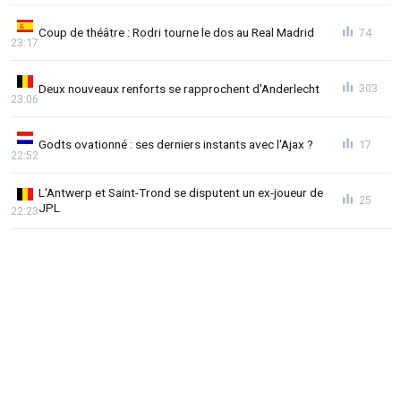
Coup de théâtre : Rodri tourne le dos au Real Madrid
74
23:17
Deux nouveaux renforts se rapprochent d'Anderlecht
303
23:06
Godts ovationné : ses derniers instants avec l'Ajax ?
17
22:52
L'Antwerp et Saint-Trond se disputent un ex-joueur de
25
JPL
22:23