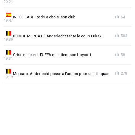
20:21
INFO FLASH Rodri a choisi son club
64
19:47
BOMBE MERCATO Anderlecht tente le coup Lukaku
584
19:39
Crise majeure : l'UEFA maintient son boycott
50
19:31
Mercato: Anderlecht passe à l'action pour un attaquant
278
19:19