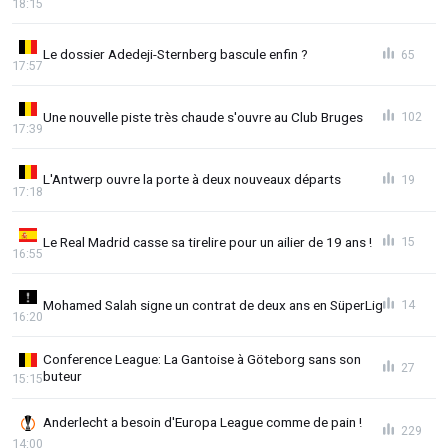
18:15
Le dossier Adedeji-Sternberg bascule enfin ?
65
17:57
Une nouvelle piste très chaude s'ouvre au Club Bruges
102
17:39
L'Antwerp ouvre la porte à deux nouveaux départs
19
17:18
Le Real Madrid casse sa tirelire pour un ailier de 19 ans !
15
16:55
Mohamed Salah signe un contrat de deux ans en SüperLig
14
16:20
Conference League: La Gantoise à Göteborg sans son
27
buteur
15:15
Anderlecht a besoin d'Europa League comme de pain !
229
14:00