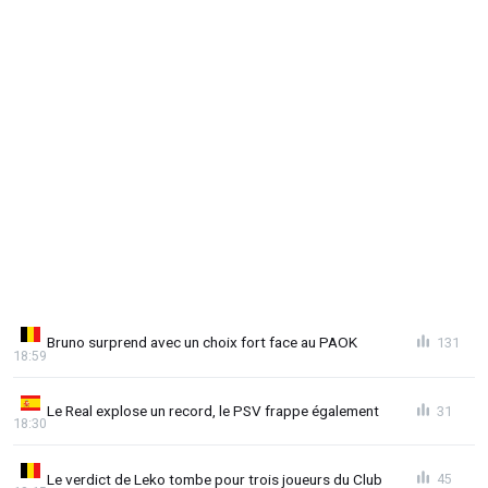
Bruno surprend avec un choix fort face au PAOK
131
18:59
Le Real explose un record, le PSV frappe également
31
18:30
Le verdict de Leko tombe pour trois joueurs du Club
45