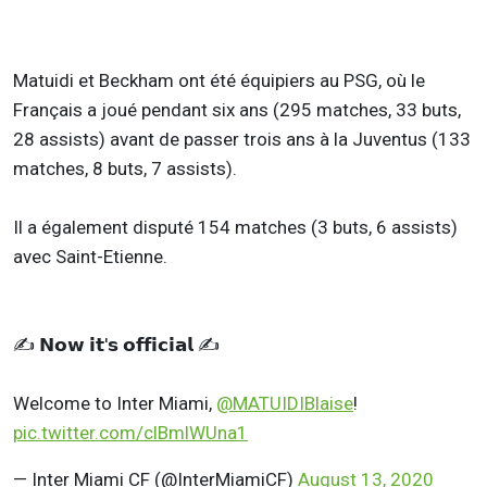
Matuidi et Beckham ont été équipiers au PSG, où le
Français a joué pendant six ans (295 matches, 33 buts,
28 assists) avant de passer trois ans à la Juventus (133
matches, 8 buts, 7 assists).
Il a également disputé 154 matches (3 buts, 6 assists)
avec Saint-Etienne.
✍️ 𝗡𝗼𝘄 𝗶𝘁'𝘀 𝗼𝗳𝗳𝗶𝗰𝗶𝗮𝗹 ✍️
Welcome to Inter Miami,
@MATUIDIBlaise
!
pic.twitter.com/clBmlWUna1
— Inter Miami CF (@InterMiamiCF)
August 13, 2020