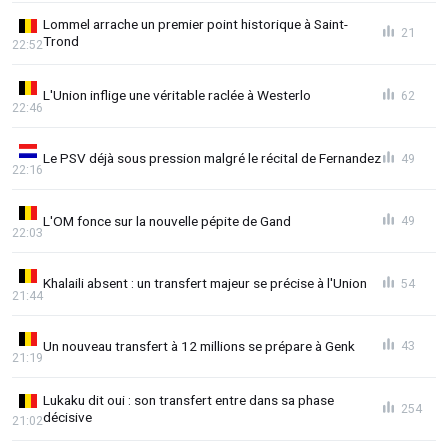
Lommel arrache un premier point historique à Saint-
21
Trond
22:52
L'Union inflige une véritable raclée à Westerlo
62
22:46
Le PSV déjà sous pression malgré le récital de Fernandez
49
22:16
L'OM fonce sur la nouvelle pépite de Gand
49
22:03
Khalaili absent : un transfert majeur se précise à l'Union
54
21:44
Un nouveau transfert à 12 millions se prépare à Genk
43
21:19
Lukaku dit oui : son transfert entre dans sa phase
254
décisive
21:02