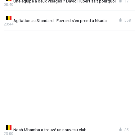
Une équipe à deux visages ? David Hubert sait pourquoi
17
08:40
Agitation au Standard : Euvrard s'en prend à Nkada
558
23:44
Noah Mbamba a trouvé un nouveau club
35
23:00