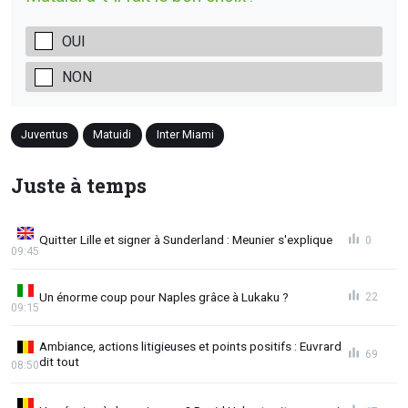
OUI
NON
Juventus
Matuidi
Inter Miami
Juste à temps
Quitter Lille et signer à Sunderland : Meunier s'explique
0
09:45
Un énorme coup pour Naples grâce à Lukaku ?
22
09:15
Ambiance, actions litigieuses et points positifs : Euvrard
69
dit tout
08:50