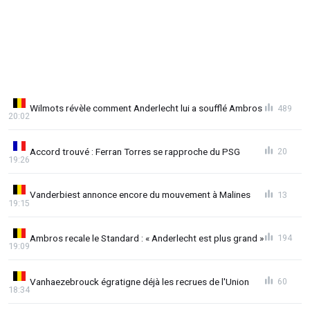
Wilmots révèle comment Anderlecht lui a soufflé Ambros
489
20:02
Accord trouvé : Ferran Torres se rapproche du PSG
20
19:26
Vanderbiest annonce encore du mouvement à Malines
13
19:15
Ambros recale le Standard : « Anderlecht est plus grand »
194
19:09
Vanhaezebrouck égratigne déjà les recrues de l'Union
60
18:34