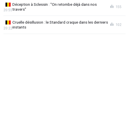
Déception à Sclessin : "On retombe déjà dans nos
155
travers"
20:55
Cruelle désillusion : le Standard craque dans les derniers
102
instants
20:22