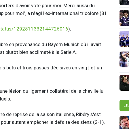
porters d'avoir voté pour moi. Merci aussi du
 pour moi", a réagi l'ex-international tricolore (81
ry/status/1292811332144726016
).
ibre en provenance du Bayern Munich où il avait
t plutôt bien acclimaté à la Serie A.
is buts et trois passes décisives en vingt-et-un
e lésion du ligament collatéral de la cheville lui
duels.
J
re de reprise de la saison italienne, Ribéry s'est
s pour autant empêcher la défaite des siens (2-1).