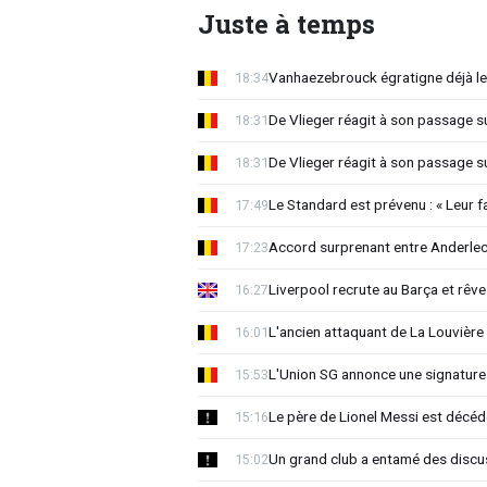
Juste à temps
Vanhaezebrouck égratigne déjà les
18:34
De Vlieger réagit à son passage s
18:31
De Vlieger réagit à son passage s
18:31
Le Standard est prévenu : « Leur fa
17:49
Accord surprenant entre Anderlec
17:23
Liverpool recrute au Barça et rêv
16:27
L'ancien attaquant de La Louvière
16:01
L'Union SG annonce une signature
15:53
Le père de Lionel Messi est décéd
15:16
Un grand club a entamé des discu
15:02