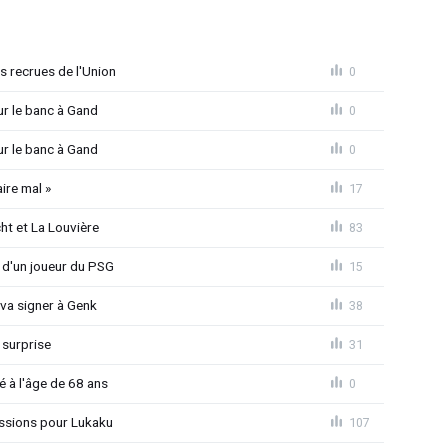
 recrues de l'Union
0
ur le banc à Gand
0
ur le banc à Gand
0
ire mal »
17
ht et La Louvière
83
e d'un joueur du PSG
15
 va signer à Genk
38
 surprise
31
é à l'âge de 68 ans
0
ssions pour Lukaku
107