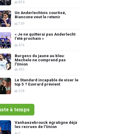
804
Un Anderlechtois courtisé,
Biancone veut le retenir
739
« Je ne quitterai pas Anderlecht
l'été prochain »
476
Burgess du jaune au bleu:
Mechele ne comprend pas
l'Union
455
Le Standard incapable de viser le
top 5 ? Euvrard prévient
328
uste à temps
Vanhaezebrouck égratigne déjà
les recrues de l'Union
0