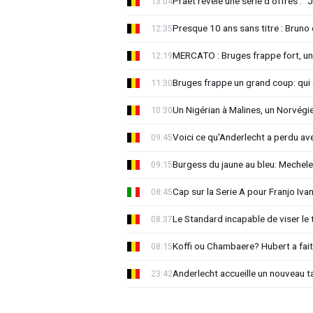
Praet révèle une série d'offres : "J
13:04
Presque 10 ans sans titre : Brun
12:35
MERCATO : Bruges frappe fort, u
12:19
Bruges frappe un grand coup: qui e
11:30
Un Nigérian à Malines, un Norvégi
10:30
Voici ce qu'Anderlecht a perdu a
09:45
Burgess du jaune au bleu: Mechel
09:15
Cap sur la Serie A pour Franjo Iva
08:45
Le Standard incapable de viser le 
08:37
Koffi ou Chambaere? Hubert a fait
08:15
Anderlecht accueille un nouveau t
23:42