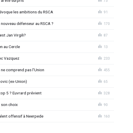
'ai été surpris"
73
o évoque les ambitions du RSCA
91
n nouveau défenseur au RSCA ?
170
st Jan Virgili?
87
en au Cercle
13
vec Vazquez
233
e ne comprend pas l'Union
455
novic (ex-Union)
65
top 5 ? Euvrard prévient
328
 son choix
90
alent offensif à Neerpede
160