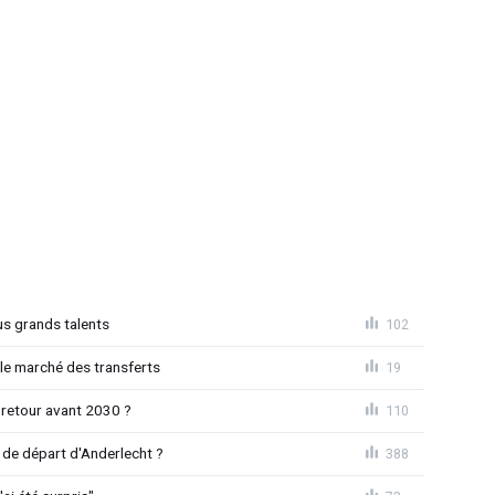
us grands talents
102
le marché des transferts
19
 retour avant 2030 ?
110
de départ d'Anderlecht ?
388