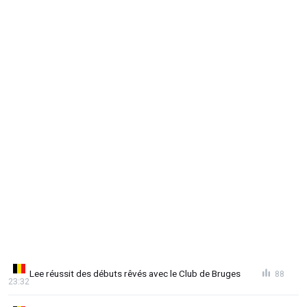
Lee réussit des débuts rêvés avec le Club de Bruges
88
23:32