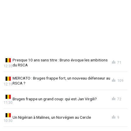
Presque 10 ans sans titre : Bruno évoque les ambitions
71
du RSCA
12:35
MERCATO : Bruges frappe fort, un nouveau défenseur au
109
RSCA ?
12:19
Bruges frappe un grand coup: qui est Jan Virgili?
72
11:30
Un Nigérian à Malines, un Norvégien au Cercle
9
10:30