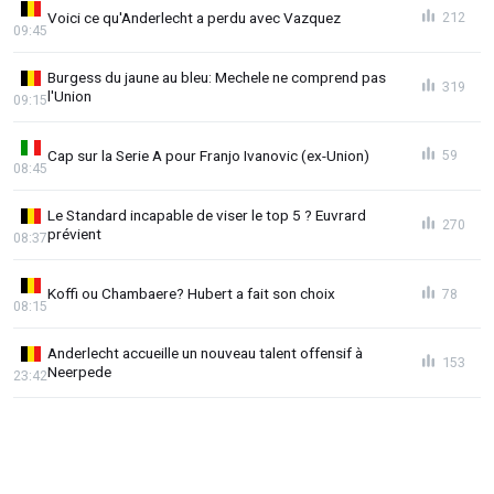
Voici ce qu'Anderlecht a perdu avec Vazquez
212
09:45
Burgess du jaune au bleu: Mechele ne comprend pas
319
l'Union
09:15
Cap sur la Serie A pour Franjo Ivanovic (ex-Union)
59
08:45
Le Standard incapable de viser le top 5 ? Euvrard
270
prévient
08:37
Koffi ou Chambaere? Hubert a fait son choix
78
08:15
Anderlecht accueille un nouveau talent offensif à
153
Neerpede
23:42