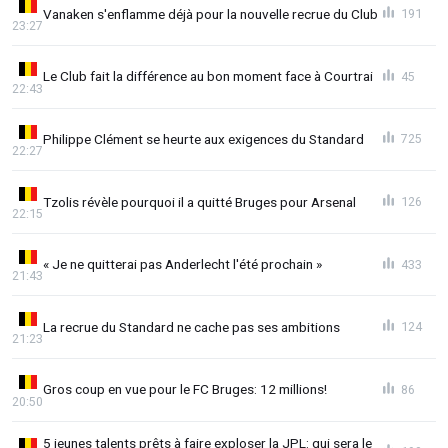
Vanaken s'enflamme déjà pour la nouvelle recrue du Club
191
23:27
Le Club fait la différence au bon moment face à Courtrai
45
22:43
Philippe Clément se heurte aux exigences du Standard
725
22:27
Tzolis révèle pourquoi il a quitté Bruges pour Arsenal
126
22:15
« Je ne quitterai pas Anderlecht l'été prochain »
433
21:43
La recrue du Standard ne cache pas ses ambitions
124
21:23
Gros coup en vue pour le FC Bruges: 12 millions!
86
20:50
5 jeunes talents prêts à faire exploser la JPL: qui sera le