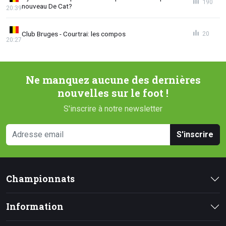
190
nouveau De Cat?
20:39
Club Bruges - Courtrai: les compos
20
20:27
Ne manquez aucune des dernières
nouvelles sur le foot !
S'inscrire à notre newsletter
S'inscrire
Championnats
Information