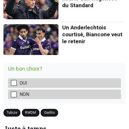
du Standard
Un Anderlechtois
courtisé, Biancone veut
le retenir
Un bon choix?
OUI
NON
Tubize
RWDM
Garlito
Juste à temps