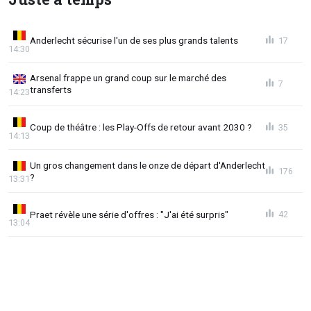
Anderlecht sécurise l'un de ses plus grands talents
17
14:30
Arsenal frappe un grand coup sur le marché des
7
transferts
14:23
Coup de théâtre : les Play-Offs de retour avant 2030 ?
35
14:13
Un gros changement dans le onze de départ d'Anderlecht
176
?
13:31
Praet révèle une série d'offres : "J'ai été surpris"
42
13:04