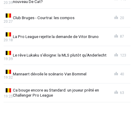
nouveau De Cat?
20:39
Club Bruges - Courtrai: les compos
20
20:27
La Pro League rejette la demande de Vitor Bruno
87
20:18
Le rêve Lukaku s'éloigne: la MLS plutôt qu'Anderlecht
123
19:39
Mannaert dévoile le scénario Van Bommel
40
19:32
Ca bouge encore au Standard: un joueur prêté en
63
Challenger Pro League
19:25