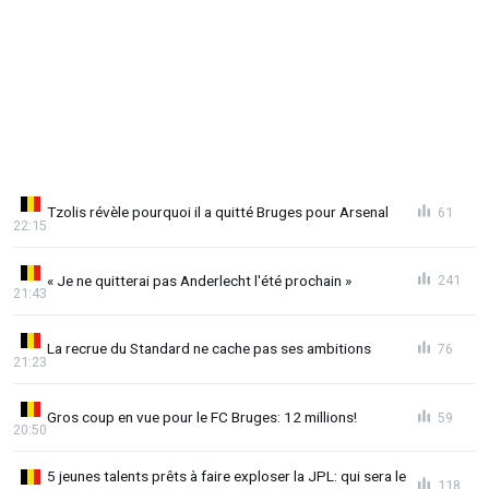
Tzolis révèle pourquoi il a quitté Bruges pour Arsenal
61
22:15
« Je ne quitterai pas Anderlecht l'été prochain »
241
21:43
La recrue du Standard ne cache pas ses ambitions
76
21:23
Gros coup en vue pour le FC Bruges: 12 millions!
59
20:50
5 jeunes talents prêts à faire exploser la JPL: qui sera le
118