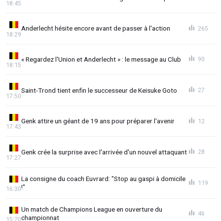
18:45
Anderlecht hésite encore avant de passer à l'action
265
18:29
« Regardez l'Union et Anderlecht » : le message au Club
90
18:15
Saint-Trond tient enfin le successeur de Keisuke Goto
27
17:50
Genk attire un géant de 19 ans pour préparer l'avenir
12
17:43
Genk crée la surprise avec l'arrivée d'un nouvel attaquant
28
17:27
La consigne du coach Euvrard: "Stop au gaspi à domicile
119
!"
16:30
Un match de Champions League en ouverture du
46
championnat
15:20