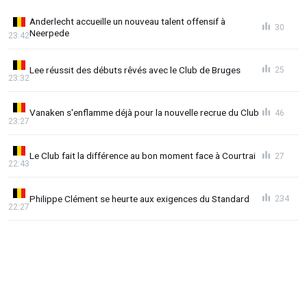
Anderlecht accueille un nouveau talent offensif à
30
Neerpede
23:42
Lee réussit des débuts rêvés avec le Club de Bruges
25
23:32
Vanaken s'enflamme déjà pour la nouvelle recrue du Club
46
23:27
Le Club fait la différence au bon moment face à Courtrai
27
22:43
Philippe Clément se heurte aux exigences du Standard
234
22:27