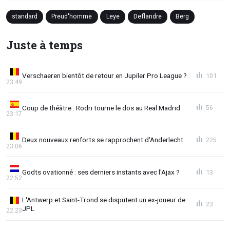
standard
Preud'homme
Leye
Deflandre
Berg
Juste à temps
Verschaeren bientôt de retour en Jupiler Pro League ?
101
23:49
Coup de théâtre : Rodri tourne le dos au Real Madrid
56
23:17
Deux nouveaux renforts se rapprochent d'Anderlecht
225
23:06
Godts ovationné : ses derniers instants avec l'Ajax ?
13
22:52
L'Antwerp et Saint-Trond se disputent un ex-joueur de
23
JPL
22:23