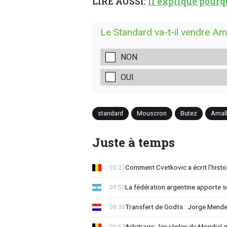
LIRE AUSSI:
Il explique pourq
Le Standard va-t-il vendre Am
NON
OUI
standard
Mouscron
Butez
Amal
Juste à temps
Comment Cvetkovic a écrit l'histo
10:21
La fédération argentine apporte s
09:53
Transfert de Godts : Jorge Mende
09:30
Arbitrage : les règles du Mondial 
08:54