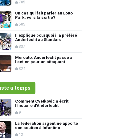
705
Un cas qui fait parler au Lotto
Park: vers la sortie?
505
Il explique pourquoi il a préféré
Anderlecht au Standard
337
Mercato: Anderlecht passe à
l'action pour un attaquant
324
uste à temps
Comment Cvetkovic a écrit
l'histoire d'Anderlecht
9
La fédération argentine apporte
son soutien à Infantino
12