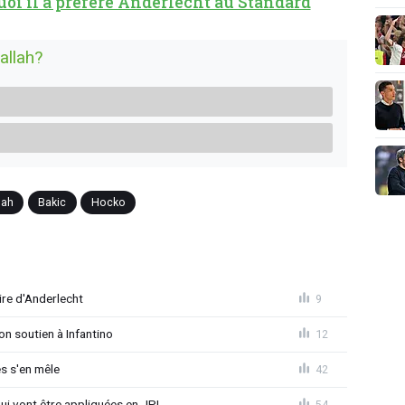
uoi il a préféré Anderlecht au Standard
allah?
lah
Bakic
Hocko
ire d'Anderlecht
9
on soutien à Infantino
12
s s'en mêle
42
qui vont être appliquées en JPL
54