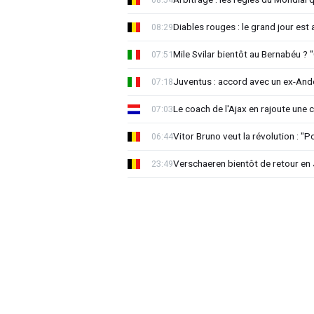
Diables rouges : le grand jour est
08:29
Mile Svilar bientôt au Bernabéu ? "
07:51
Juventus : accord avec un ex-Ande
07:18
Le coach de l'Ajax en rajoute une
07:03
Vitor Bruno veut la révolution : "
06:44
Verschaeren bientôt de retour en 
23:49