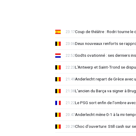
Coup de théâtre : Rodri tourne le 
23:17
Deux nouveaux renforts se rappro
23:06
Godts ovationné : ses derniers ins
22:52
L'Antwerp et Saint-Trond se dispu
22:23
Anderlecht repart de Grèce avec 
21:49
L'ancien du Barça va signer à Brug
21:38
Le PSG sort enfin de l'ombre avec
21:22
Anderlecht mène 0-1 à la mi-temps
20:47
Choc d'ouverture: Still cash sur s
20:29