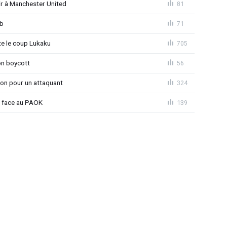
r à Manchester United
81
ub
71
 le coup Lukaku
705
on boycott
56
ion pour un attaquant
324
t face au PAOK
139