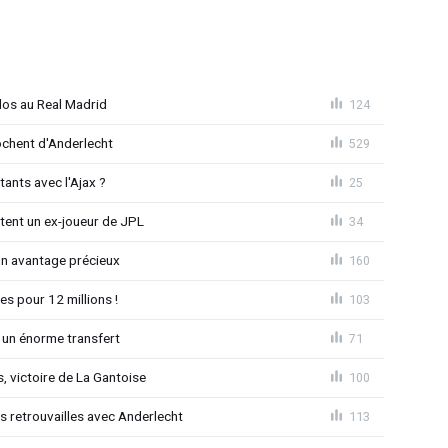
dos au Real Madrid
124
chent d'Anderlecht
529
tants avec l'Ajax ?
25
tent un ex-joueur de JPL
34
un avantage précieux
160
es pour 12 millions !
103
 un énorme transfert
71
, victoire de La Gantoise
100
es retrouvailles avec Anderlecht
113