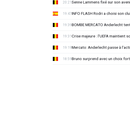
Senne Lammens fixé sur son aveni
20:21
INFO FLASH Rodri a choisi son cl
19:47
BOMBE MERCATO Anderlecht tente
19:39
Crise majeure : l'UEFA maintient s
19:31
Mercato: Anderlecht passe à l'act
19:19
Bruno surprend avec un choix for
18:59