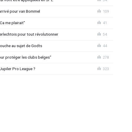
 arrivé pour van Bommel
109
Ca me plairait"
41
rlechtois pour tout révolutionner
54
 couche au sujet de Godts
44
Pour protéger les clubs belges"
278
Jupiler Pro League ?
323