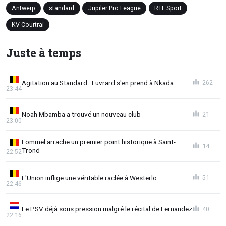
Antwerp
standard
Jupiler Pro League
RTL Sport
KV Courtrai
Juste à temps
Agitation au Standard : Euvrard s'en prend à Nkada
262
23:44
Noah Mbamba a trouvé un nouveau club
21
23:00
Lommel arrache un premier point historique à Saint-
14
Trond
22:52
L'Union inflige une véritable raclée à Westerlo
51
22:46
Le PSV déjà sous pression malgré le récital de Fernandez
40
22:16