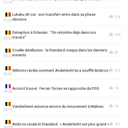
21:19
Lukaku dit oui : son transfert entre dans sa phase
216
décisive
21:02
Déception à Sclessin : "On retombe déjà dans nos
139
travers"
20:55
Cruelle désillusion : le Standard craque dans les derniers
87
instants
20:22
Wilmots révèle comment Anderlecht lui a soufflé Ambros
412
20:02
Accord trouvé : Ferran Torres se rapproche du PSG
19
19:26
Vanderbiest annonce encore du mouvement à Malines
12
19:15
Ambros recale le Standard : « Anderlecht est plus grand »
177
19:09