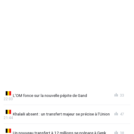
L'OM fonce sur la nouvelle pépite de Gand
33
22:03
Khalaili absent : un transfert majeur se précise à l'Union
47
21:44
Un nouveau transfert à 12 millions se prépare à Genk
38