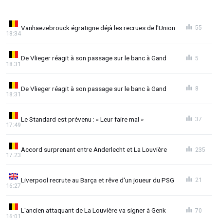
Vanhaezebrouck égratigne déjà les recrues de l'Union
55
18:34
De Vlieger réagit à son passage sur le banc à Gand
5
18:31
De Vlieger réagit à son passage sur le banc à Gand
8
18:31
Le Standard est prévenu : « Leur faire mal »
37
17:49
Accord surprenant entre Anderlecht et La Louvière
235
17:23
Liverpool recrute au Barça et rêve d'un joueur du PSG
21
16:27
L'ancien attaquant de La Louvière va signer à Genk
70
16:01