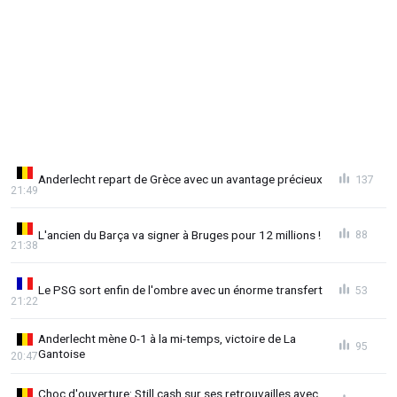
Anderlecht repart de Grèce avec un avantage précieux
137
21:49
L'ancien du Barça va signer à Bruges pour 12 millions !
88
21:38
Le PSG sort enfin de l'ombre avec un énorme transfert
53
21:22
Anderlecht mène 0-1 à la mi-temps, victoire de La
95
Gantoise
20:47
Choc d'ouverture: Still cash sur ses retrouvailles avec