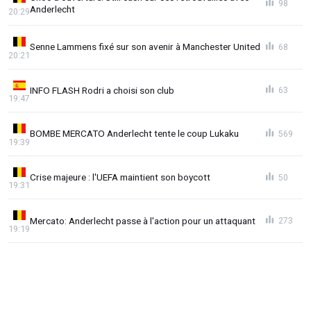
98
Anderlecht
20:29
Senne Lammens fixé sur son avenir à Manchester United
68
20:21
INFO FLASH Rodri a choisi son club
63
19:47
BOMBE MERCATO Anderlecht tente le coup Lukaku
569
19:39
Crise majeure : l'UEFA maintient son boycott
50
19:31
Mercato: Anderlecht passe à l'action pour un attaquant
273
19:19