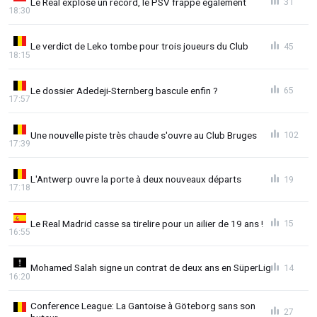
Le Real explose un record, le PSV frappe également
31
18:30
Le verdict de Leko tombe pour trois joueurs du Club
45
18:15
Le dossier Adedeji-Sternberg bascule enfin ?
65
17:57
Une nouvelle piste très chaude s'ouvre au Club Bruges
102
17:39
L'Antwerp ouvre la porte à deux nouveaux départs
19
17:18
Le Real Madrid casse sa tirelire pour un ailier de 19 ans !
15
16:55
Mohamed Salah signe un contrat de deux ans en SüperLig
14
16:20
Conference League: La Gantoise à Göteborg sans son
27