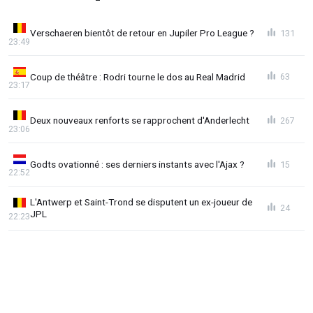
Verschaeren bientôt de retour en Jupiler Pro League ?
131
23:49
Coup de théâtre : Rodri tourne le dos au Real Madrid
63
23:17
Deux nouveaux renforts se rapprochent d'Anderlecht
267
23:06
Godts ovationné : ses derniers instants avec l'Ajax ?
15
22:52
L'Antwerp et Saint-Trond se disputent un ex-joueur de
24
JPL
22:23