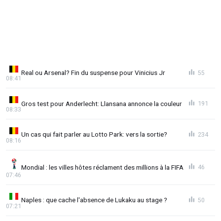
Real ou Arsenal? Fin du suspense pour Vinicius Jr
55
08:41
Gros test pour Anderlecht: Llansana annonce la couleur
191
08:33
Un cas qui fait parler au Lotto Park: vers la sortie?
234
08:16
Mondial : les villes hôtes réclament des millions à la FIFA
46
07:46
Naples : que cache l'absence de Lukaku au stage ?
50
07:21