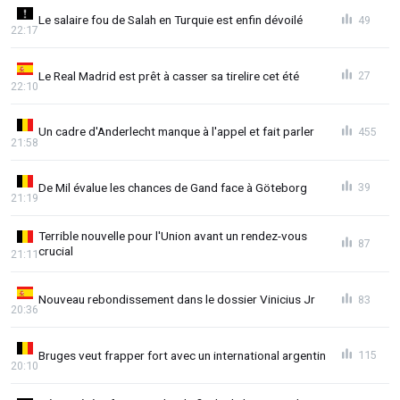
Le salaire fou de Salah en Turquie est enfin dévoilé
49
22:17
Le Real Madrid est prêt à casser sa tirelire cet été
27
22:10
Un cadre d'Anderlecht manque à l'appel et fait parler
455
21:58
De Mil évalue les chances de Gand face à Göteborg
39
21:19
Terrible nouvelle pour l'Union avant un rendez-vous
87
crucial
21:11
Nouveau rebondissement dans le dossier Vinicius Jr
83
20:36
Bruges veut frapper fort avec un international argentin
115
20:10