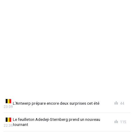
L'Antwerp prépare encore deux surprises cet été
44
23:09
Le feuilleton Adedeji-Sternberg prend un nouveau
115
tournant
22:39