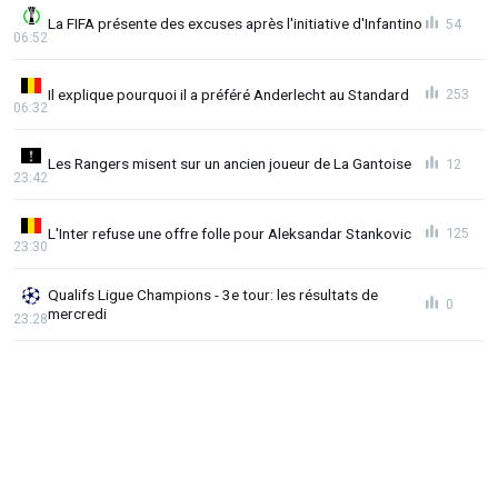
La FIFA présente des excuses après l'initiative d'Infantino
54
06:52
Il explique pourquoi il a préféré Anderlecht au Standard
253
06:32
Les Rangers misent sur un ancien joueur de La Gantoise
12
23:42
L'Inter refuse une offre folle pour Aleksandar Stankovic
125
23:30
Qualifs Ligue Champions - 3e tour: les résultats de
0
mercredi
23:28