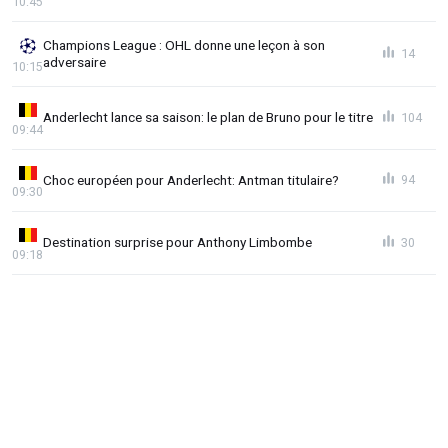
10:45
Champions League : OHL donne une leçon à son
14
adversaire
10:15
Anderlecht lance sa saison: le plan de Bruno pour le titre
104
09:44
Choc européen pour Anderlecht: Antman titulaire?
94
09:30
Destination surprise pour Anthony Limbombe
30
09:18