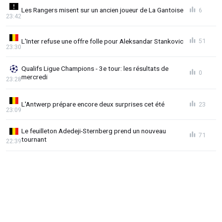
Les Rangers misent sur un ancien joueur de La Gantoise
6
23:42
L'Inter refuse une offre folle pour Aleksandar Stankovic
51
23:30
Qualifs Ligue Champions - 3e tour: les résultats de
0
mercredi
23:28
L'Antwerp prépare encore deux surprises cet été
23
23:09
Le feuilleton Adedeji-Sternberg prend un nouveau
71
tournant
22:39