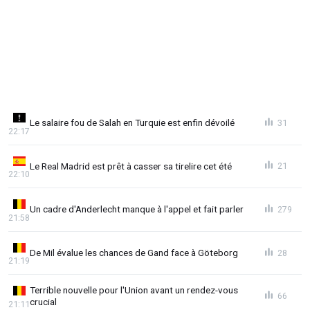
Le salaire fou de Salah en Turquie est enfin dévoilé
31
22:17
Le Real Madrid est prêt à casser sa tirelire cet été
21
22:10
Un cadre d'Anderlecht manque à l'appel et fait parler
279
21:58
De Mil évalue les chances de Gand face à Göteborg
28
21:19
Terrible nouvelle pour l'Union avant un rendez-vous
66
crucial
21:11