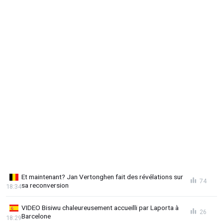
Et maintenant? Jan Vertonghen fait des révélations sur
74
sa reconversion
18:34
VIDEO Bisiwu chaleureusement accueilli par Laporta à
26
Barcelone
18:29