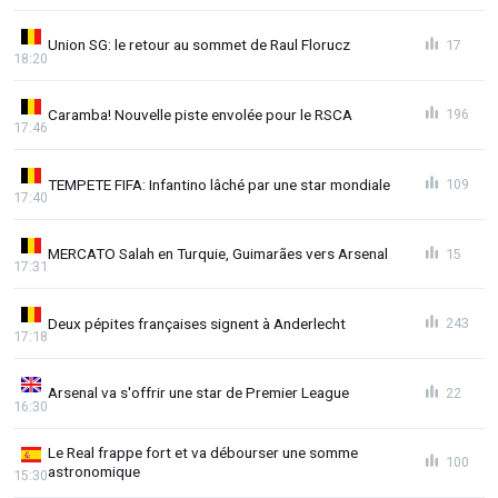
Union SG: le retour au sommet de Raul Florucz
17
18:20
Caramba! Nouvelle piste envolée pour le RSCA
196
17:46
TEMPETE FIFA: Infantino lâché par une star mondiale
109
17:40
MERCATO Salah en Turquie, Guimarães vers Arsenal
15
17:31
Deux pépites françaises signent à Anderlecht
243
17:18
Arsenal va s'offrir une star de Premier League
22
16:30
Le Real frappe fort et va débourser une somme
100
astronomique
15:30