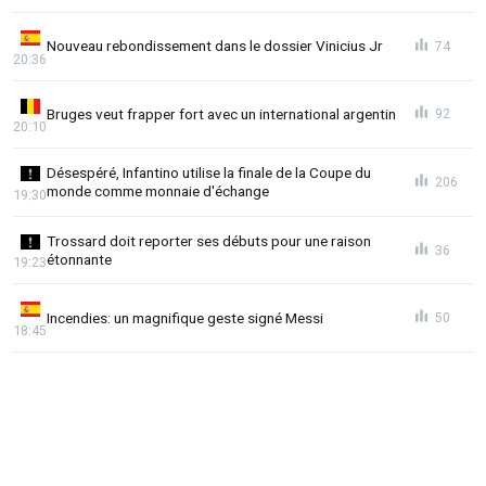
Nouveau rebondissement dans le dossier Vinicius Jr
74
20:36
Bruges veut frapper fort avec un international argentin
92
20:10
Désespéré, Infantino utilise la finale de la Coupe du
206
monde comme monnaie d'échange
19:30
Trossard doit reporter ses débuts pour une raison
36
étonnante
19:23
Incendies: un magnifique geste signé Messi
50
18:45