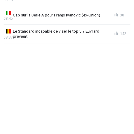
Cap sur la Serie A pour Franjo Ivanovic (ex-Union)
30
08:45
Le Standard incapable de viser le top 5 ? Euvrard
142
prévient
08:37