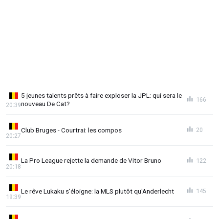
5 jeunes talents prêts à faire exploser la JPL: qui sera le
166
nouveau De Cat?
20:39
Club Bruges - Courtrai: les compos
20
20:27
La Pro League rejette la demande de Vitor Bruno
122
20:18
Le rêve Lukaku s'éloigne: la MLS plutôt qu'Anderlecht
145
19:39