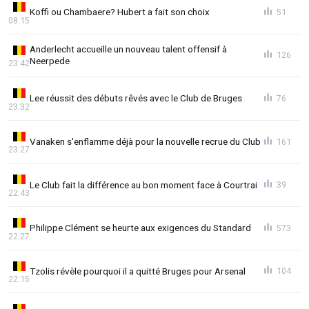
Koffi ou Chambaere? Hubert a fait son choix
51
08:15
Anderlecht accueille un nouveau talent offensif à
126
Neerpede
23:42
Lee réussit des débuts rêvés avec le Club de Bruges
76
23:32
Vanaken s'enflamme déjà pour la nouvelle recrue du Club
161
23:27
Le Club fait la différence au bon moment face à Courtrai
39
22:43
Philippe Clément se heurte aux exigences du Standard
573
22:27
Tzolis révèle pourquoi il a quitté Bruges pour Arsenal
104
22:15