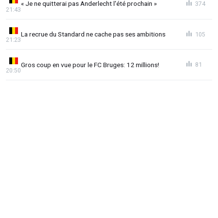
« Je ne quitterai pas Anderlecht l'été prochain »
374
21:43
La recrue du Standard ne cache pas ses ambitions
105
21:23
Gros coup en vue pour le FC Bruges: 12 millions!
81
20:50