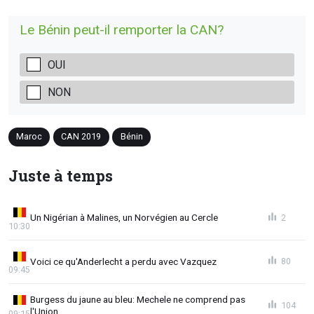
Le Bénin peut-il remporter la CAN?
OUI
NON
Maroc
CAN 2019
Bénin
Juste à temps
Un Nigérian à Malines, un Norvégien au Cercle
2
10:30
Voici ce qu'Anderlecht a perdu avec Vazquez
80
09:45
Burgess du jaune au bleu: Mechele ne comprend pas
104
l'Union
09:15