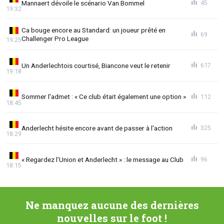
Mannaert dévoile le scénario Van Bommel
45
19:32
Ca bouge encore au Standard: un joueur prêté en
69
Challenger Pro League
19:25
Un Anderlechtois courtisé, Biancone veut le retenir
617
19:18
Sommer l'admet : « Ce club était également une option »
112
18:45
Anderlecht hésite encore avant de passer à l'action
325
18:29
« Regardez l'Union et Anderlecht » : le message au Club
96
18:15
Ne manquez aucune des dernières
nouvelles sur le foot !