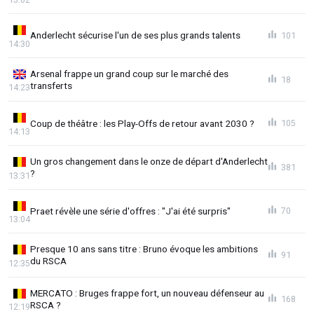
Anderlecht sécurise l'un de ses plus grands talents
101
14:30
Arsenal frappe un grand coup sur le marché des
18
transferts
14:23
Coup de théâtre : les Play-Offs de retour avant 2030 ?
105
14:13
Un gros changement dans le onze de départ d'Anderlecht
381
?
13:31
Praet révèle une série d'offres : "J'ai été surpris"
70
13:04
Presque 10 ans sans titre : Bruno évoque les ambitions
91
du RSCA
12:35
MERCATO : Bruges frappe fort, un nouveau défenseur au
168
RSCA ?
12:19