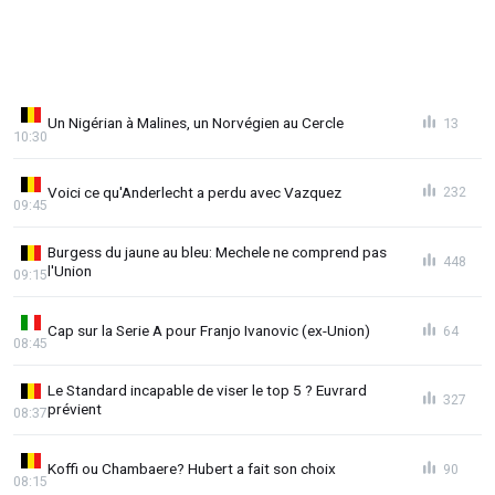
Un Nigérian à Malines, un Norvégien au Cercle
13
10:30
Voici ce qu'Anderlecht a perdu avec Vazquez
232
09:45
Burgess du jaune au bleu: Mechele ne comprend pas
448
l'Union
09:15
Cap sur la Serie A pour Franjo Ivanovic (ex-Union)
64
08:45
Le Standard incapable de viser le top 5 ? Euvrard
327
prévient
08:37
Koffi ou Chambaere? Hubert a fait son choix
90
08:15