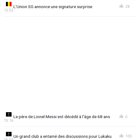
L'Union SG annonce une signature surprise
28
15:53
Le père de Lionel Messi est décédé à l'âge de 68 ans
0
15:16
Un grand club a entamé des discussions pour Lukaku
105
15:02