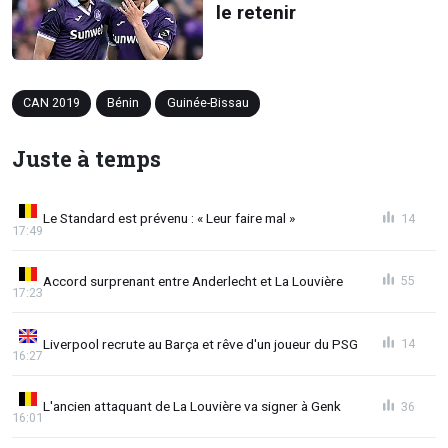
le retenir
CAN 2019
Bénin
Guinée-Bissau
Juste à temps
Le Standard est prévenu : « Leur faire mal »
14
17:49
Accord surprenant entre Anderlecht et La Louvière
55
17:23
Liverpool recrute au Barça et rêve d'un joueur du PSG
14
16:27
L'ancien attaquant de La Louvière va signer à Genk
36
16:01