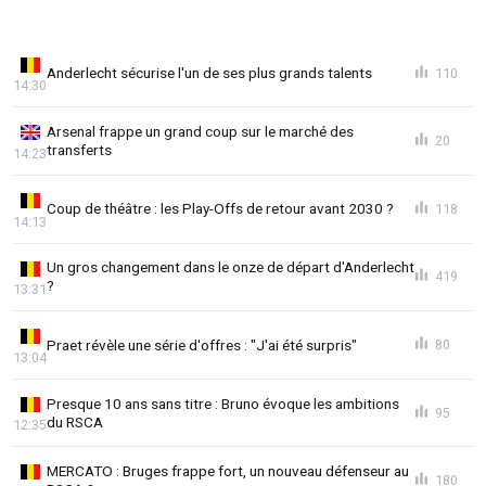
Anderlecht sécurise l'un de ses plus grands talents
110
14:30
Arsenal frappe un grand coup sur le marché des
20
transferts
14:23
Coup de théâtre : les Play-Offs de retour avant 2030 ?
118
14:13
Un gros changement dans le onze de départ d'Anderlecht
419
?
13:31
Praet révèle une série d'offres : "J'ai été surpris"
80
13:04
Presque 10 ans sans titre : Bruno évoque les ambitions
95
du RSCA
12:35
MERCATO : Bruges frappe fort, un nouveau défenseur au
180