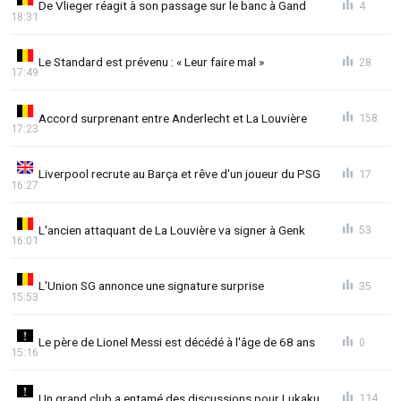
De Vlieger réagit à son passage sur le banc à Gand
4
18:31
Le Standard est prévenu : « Leur faire mal »
28
17:49
Accord surprenant entre Anderlecht et La Louvière
158
17:23
Liverpool recrute au Barça et rêve d'un joueur du PSG
17
16:27
L'ancien attaquant de La Louvière va signer à Genk
53
16:01
L'Union SG annonce une signature surprise
35
15:53
Le père de Lionel Messi est décédé à l'âge de 68 ans
0
15:16
Un grand club a entamé des discussions pour Lukaku
114