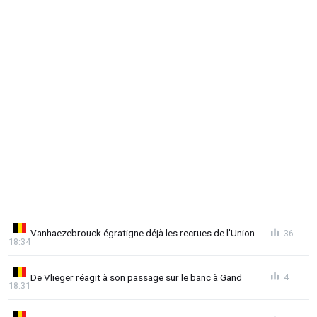
Vanhaezebrouck égratigne déjà les recrues de l'Union
36
18:34
De Vlieger réagit à son passage sur le banc à Gand
4
18:31