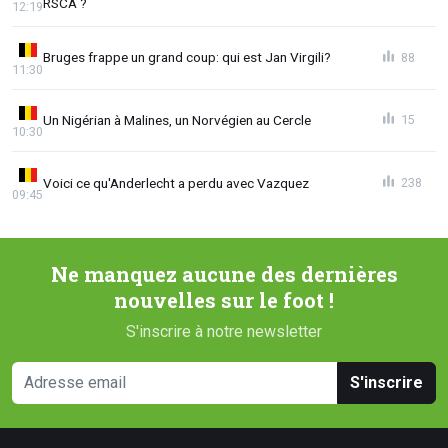
RSCA ?
12:19
Bruges frappe un grand coup: qui est Jan Virgili?
88
11:30
Un Nigérian à Malines, un Norvégien au Cercle
15
10:30
Voici ce qu'Anderlecht a perdu avec Vazquez
238
09:45
Ne manquez aucune des dernières
nouvelles sur le foot !
S'inscrire à notre newsletter
S'inscrire