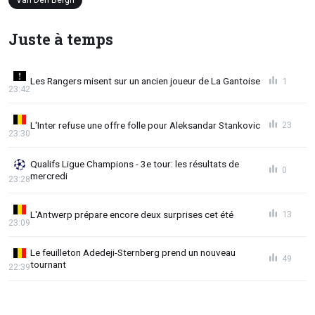
Juste à temps
Les Rangers misent sur un ancien joueur de La Gantoise
1
23:42
L'Inter refuse une offre folle pour Aleksandar Stankovic
23
23:30
Qualifs Ligue Champions - 3e tour: les résultats de
0
mercredi
23:28
L'Antwerp prépare encore deux surprises cet été
13
23:09
Le feuilleton Adedeji-Sternberg prend un nouveau
49
tournant
22:39