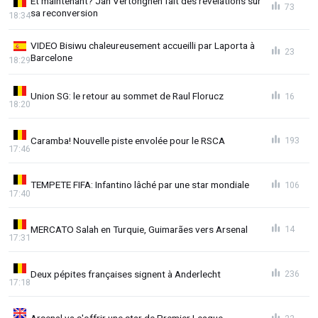
Et maintenant? Jan Vertonghen fait des révélations sur
73
sa reconversion
18:34
VIDEO Bisiwu chaleureusement accueilli par Laporta à
23
Barcelone
18:29
Union SG: le retour au sommet de Raul Florucz
16
18:20
Caramba! Nouvelle piste envolée pour le RSCA
193
17:46
TEMPETE FIFA: Infantino lâché par une star mondiale
106
17:40
MERCATO Salah en Turquie, Guimarães vers Arsenal
14
17:31
Deux pépites françaises signent à Anderlecht
236
17:18