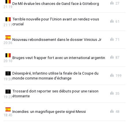
De Mil évalue les chances de Gand face à Göteborg
27
21:19
Terrible nouvelle pour l'Union avant un rendez-vous
61
crucial
21:11
Nouveau rebondissement dans le dossier Vinicius Jr
71
20:36
Bruges veut frapper fort avec un international argentin
87
20:10
Désespéré, Infantino utilise la finale de la Coupe du
199
monde comme monnaie d'échange
19:30
Trossard doit reporter ses débuts pour une raison
35
étonnante
19:23
Incendies: un magnifique geste signé Messi
48
18:45