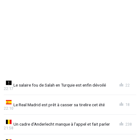
Le salaire fou de Salah en Turquie est enfin dévoilé
22
22:17
Le Real Madrid est prêt à casser sa tirelire cet été
18
22:10
Un cadre d'Anderlecht manque à l'appel et fait parler
238
21:58