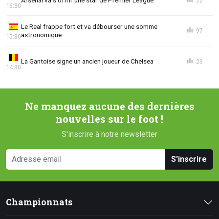
Arsenal va s'offrir une star de Premier League
22
16:30
Le Real frappe fort et va débourser une somme
97
astronomique
15:30
La Gantoise signe un ancien joueur de Chelsea
23
14:30
Ne manquez aucune des dernières
nouvelles sur le foot !
S'inscrire à notre newsletter
S'inscrire
Championnats