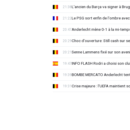
L'ancien du Barça va signer à Brug
21:38
Le PSG sort enfin de l'ombre avec
21:22
Anderlecht mène 0-1 à la mi-temps
20:47
Choc d'ouverture: Still cash sur s
20:29
Senne Lammens fixé sur son aveni
20:21
INFO FLASH Rodri a choisi son cl
19:47
BOMBE MERCATO Anderlecht tente
19:39
Crise majeure : l'UEFA maintient s
19:31