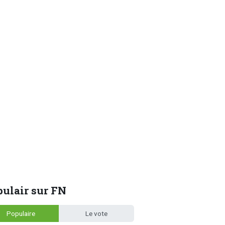
ulair sur FN
Populaire
Le vote