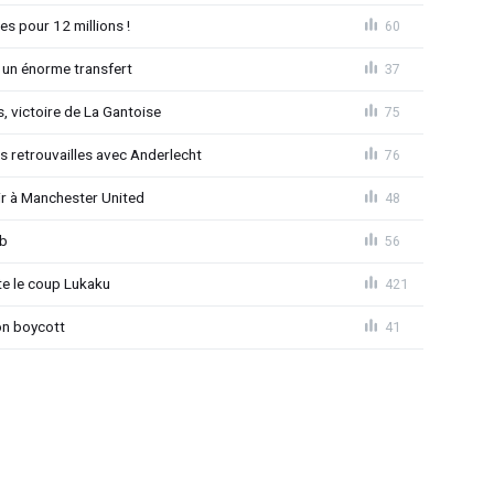
es pour 12 millions !
60
 un énorme transfert
37
, victoire de La Gantoise
75
es retrouvailles avec Anderlecht
76
r à Manchester United
48
ub
56
 le coup Lukaku
421
on boycott
41