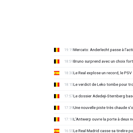
Mercato: Anderlecht passe à l'act
19:19
Bruno surprend avec un choix for
18:59
Le Real explose un record, le PSV
18:30
Le verdict de Leko tombe pour tro
18:15
Le dossier Adedeji-Sternberg basc
17:57
Une nouvelle piste très chaude s'
17:39
L'Antwerp ouvre la porte à deux 
17:18
Le Real Madrid casse sa tirelire pou
16:55