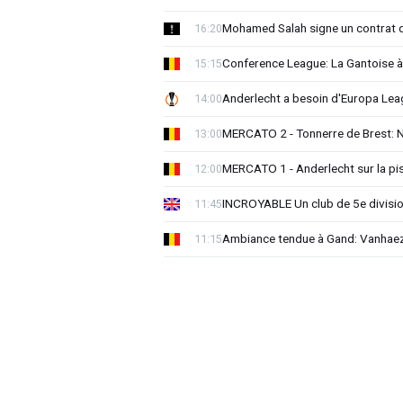
Mohamed Salah signe un contrat d
16:20
Conference League: La Gantoise 
15:15
Anderlecht a besoin d'Europa 
14:00
MERCATO 2 - Tonnerre de Brest: No
13:00
MERCATO 1 - Anderlecht sur la pist
12:00
INCROYABLE Un club de 5e division
11:45
Ambiance tendue à Gand: Vanhaez
11:15