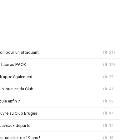
ion pour un attaquant
218
t face au PAOK
123
 frappe également
29
is joueurs du Club
41
ule enfin ?
58
ouvre au Club Bruges
94
nouveaux départs
17
r un ailier de 19 ans !
15