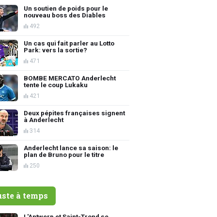
Un soutien de poids pour le
nouveau boss des Diables
492
Un cas qui fait parler au Lotto
Park: vers la sortie?
471
BOMBE MERCATO Anderlecht
tente le coup Lukaku
421
Deux pépites françaises signent
à Anderlecht
314
Anderlecht lance sa saison: le
plan de Bruno pour le titre
250
uste à temps
L'Antwerp et Saint-Trond se