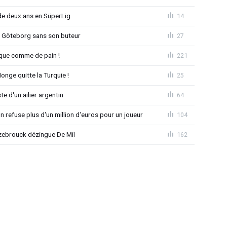
e deux ans en SüperLig
14
à Göteborg sans son buteur
27
League comme de pain !
221
nge quitte la Turquie !
25
e d'un ailier argentin
64
 refuse plus d'un million d'euros pour un joueur
104
ebrouck dézingue De Mil
162