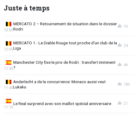
Juste à temps
MERCATO 2 – Retournement de situation dans le dossier
10
Rodri
13:05
MERCATO 1 - Le Diable Rouge tout proche d'un club de la
24
Liga
12:05
Manchester City fixe le prix de Rodri : transfert imminent
49
?
11:45
Anderlecht a de la concurrence: Monaco aussi veut
183
Lukaku
11:40
Le Real surprend avec son maillot spécial anniversaire
21
11:15