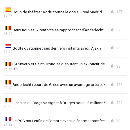
Coup de théâtre : Rodri tourne le dos au Real Madrid
137
23:17
Deux nouveaux renforts se rapprochent d'Anderlecht
620
23:06
Godts ovationné : ses derniers instants avec l'Ajax ?
26
22:52
L'Antwerp et Saint-Trond se disputent un ex-joueur de
38
JPL
22:23
Anderlecht repart de Grèce avec un avantage précieux
165
21:49
L'ancien du Barça va signer à Bruges pour 12 millions !
109
21:38
Le PSG sort enfin de l'ombre avec un énorme transfert
73
21:22