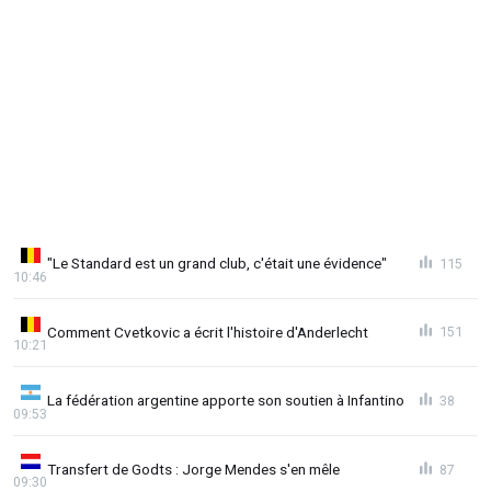
"Le Standard est un grand club, c'était une évidence"
115
10:46
Comment Cvetkovic a écrit l'histoire d'Anderlecht
151
10:21
La fédération argentine apporte son soutien à Infantino
38
09:53
Transfert de Godts : Jorge Mendes s'en mêle
87
09:30