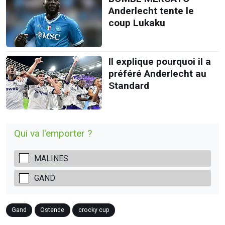
Anderlecht tente le
coup Lukaku
Il explique pourquoi il a
préféré Anderlecht au
Standard
Qui va l'emporter ?
MALINES
GAND
Gand
Ostende
crocky cup