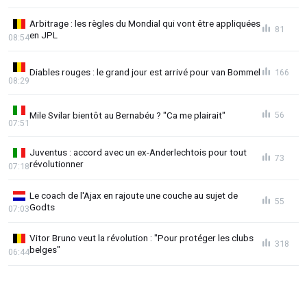
Arbitrage : les règles du Mondial qui vont être appliquées
81
en JPL
08:54
Diables rouges : le grand jour est arrivé pour van Bommel
166
08:29
Mile Svilar bientôt au Bernabéu ? "Ca me plairait"
56
07:51
Juventus : accord avec un ex-Anderlechtois pour tout
73
révolutionner
07:18
Le coach de l'Ajax en rajoute une couche au sujet de
55
Godts
07:03
Vitor Bruno veut la révolution : "Pour protéger les clubs
318
belges"
06:44