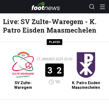
Live: SV Zulte-Waregem - K.
Patro Eisden Maasmechelen
PLAYED
11 JANVIER 2025 20:00
3
2
'90
SV Zulte-
K. Patro Eisden
Waregem
Maasmechelen