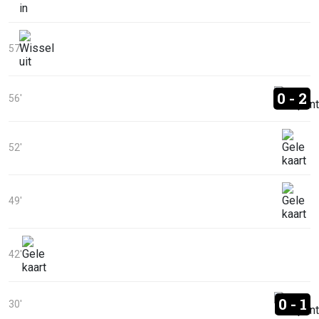
57'
0 - 2
56'
52'
49'
42'
0 - 1
30'