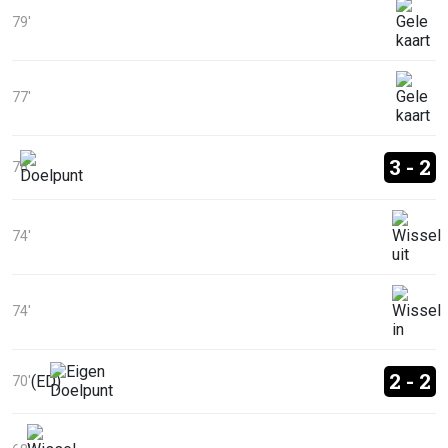
79'
77'
3 - 2
76'
74'
74'
2 - 2
(ED)
70'