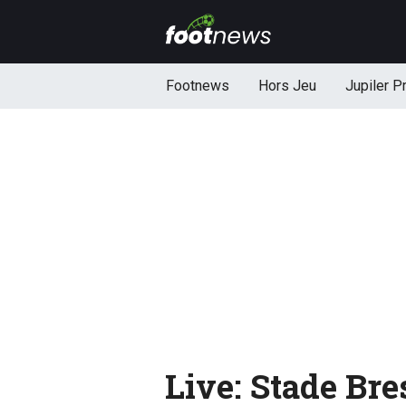
Footnews
Hors Jeu
Jupiler P
Live: Stade Br