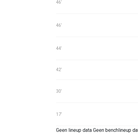
46'
46'
44'
42'
30'
17'
Geen lineup data
Geen benchlineup da