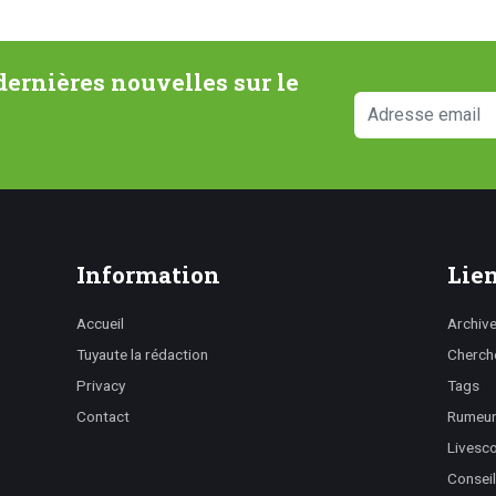
ernières nouvelles sur le
Information
Lien
Accueil
Archiv
Tuyaute la rédaction
Cherch
Privacy
Tags
Contact
Rumeurs
Livesc
Conseil