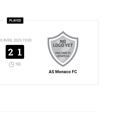
PLAYED
05 AVRIL 2025 19:00
2
1
'90
AS Monaco FC