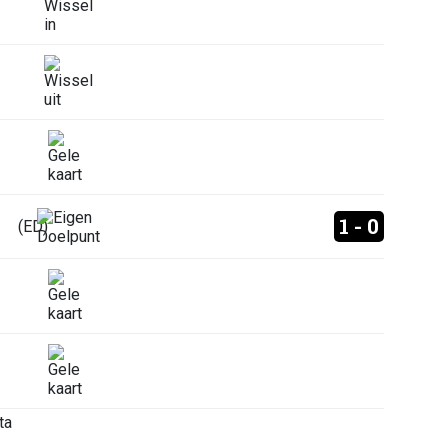
1 - 0
(ED)
ta