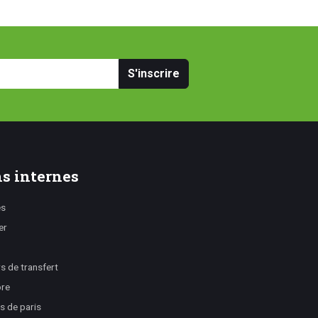
S'inscrire
s internes
es
er
 de transfert
ore
s de paris