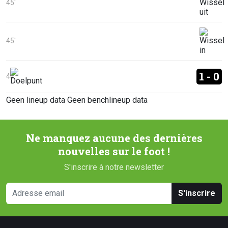
45'
45'
1 - 0
44'
Geen lineup data
Geen benchlineup data
Ne manquez aucune des dernières
nouvelles sur le foot !
S'inscrire à notre newsletter
S'inscrire