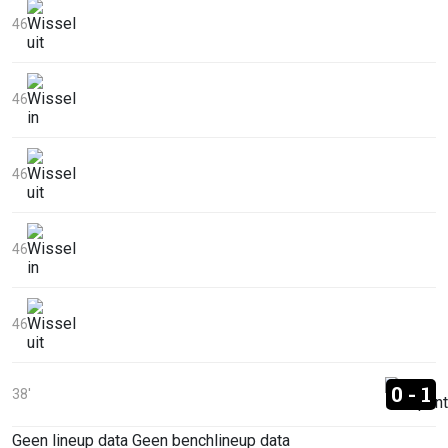
46'
46'
46'
46'
46'
0 - 1
38'
Geen lineup data
Geen benchlineup data