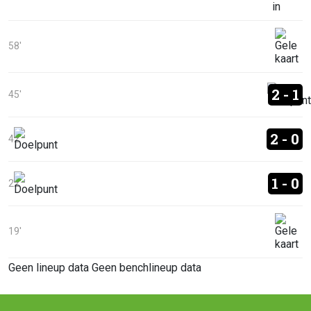
58'
2 - 1
45'
2 - 0
42'
1 - 0
22'
19'
Geen lineup data
Geen benchlineup data