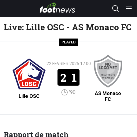
Live: Lille OSC - AS Monaco FC
PLAYED
22 FEVRIER 2025 17:00
2
1
'90
AS Monaco
Lille OSC
FC
Rapport de match