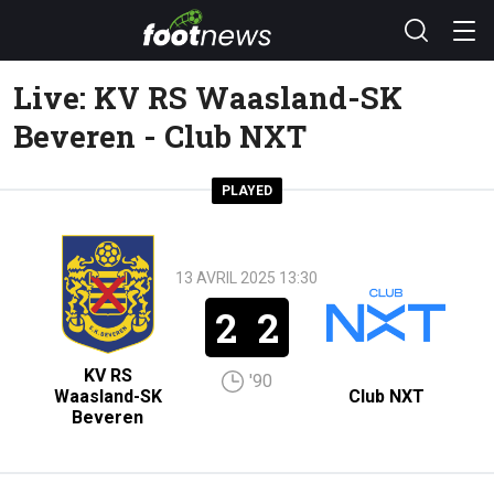
Live: KV RS Waasland-SK
Beveren - Club NXT
PLAYED
13 AVRIL 2025 13:30
2
2
KV RS
'90
Waasland-SK
Club NXT
Beveren