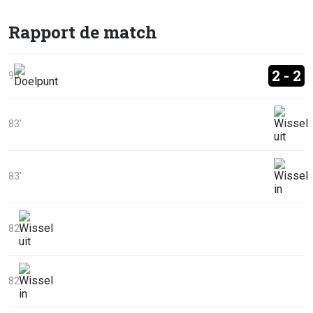
Rapport de match
2 - 2
90'
83'
83'
82'
82'