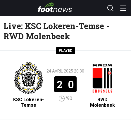
Live: KSC Lokeren-Temse -
RWD Molenbeek
PLAYED
24 AVRIL 2025 20:30
2
0
'90
KSC Lokeren-
RWD
Temse
Molenbeek