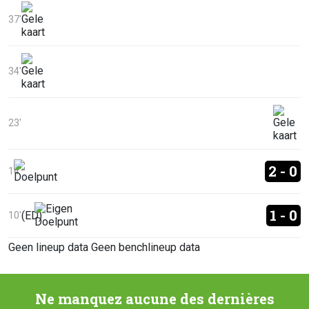
37'
34'
23'
2 - 0
14'
1 - 0
(ED)
10'
Geen lineup data
Geen benchlineup data
Ne manquez aucune des dernières