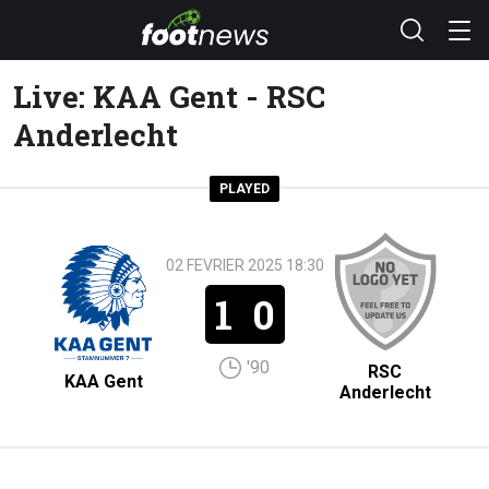
Live: KAA Gent - RSC
Anderlecht
PLAYED
02 FEVRIER 2025 18:30
1
0
'90
RSC
KAA Gent
Anderlecht