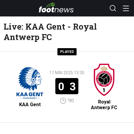
Live: KAA Gent - Royal
Antwerp FC
PLAYED
11 MAI 2025 13:30
0
3
'90
Royal
KAA Gent
Antwerp FC