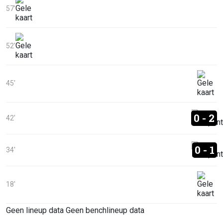
57'
52'
45'
0 - 2
42'
0 - 1
34'
18'
Geen lineup data
Geen benchlineup data