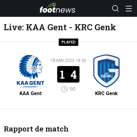
Live: KAA Gent - KRC Genk
PLAYED
18 MAI 2025 18:30
1
4
'90
KAA Gent
KRC Genk
Rapport de match