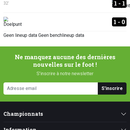
1 - 1
32'
1 - 0
9'
Geen lineup data
Geen benchlineup data
Ne manquez aucune des dernières
nouvelles sur le foot !
S'inscrire à notre newsletter
S'inscrire
Championnats
Information