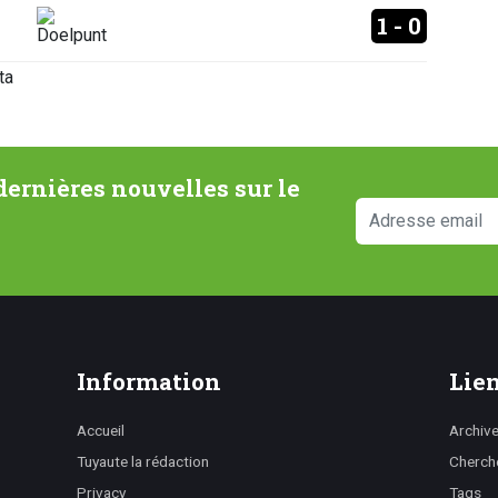
1 - 0
ta
ernières nouvelles sur le
Information
Lien
Accueil
Archiv
Tuyaute la rédaction
Cherch
Privacy
Tags