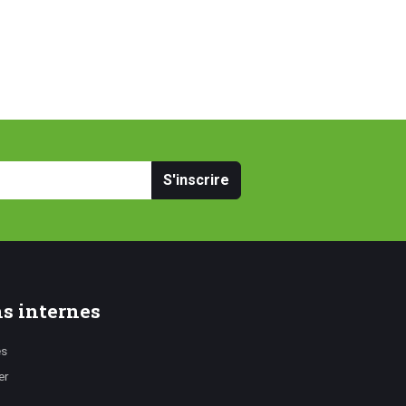
S'inscrire
s internes
es
er