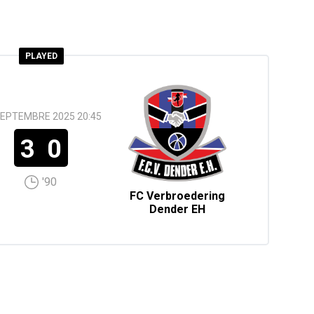
PLAYED
SEPTEMBRE 2025 20:45
3
0
'90
FC Verbroedering
Dender EH