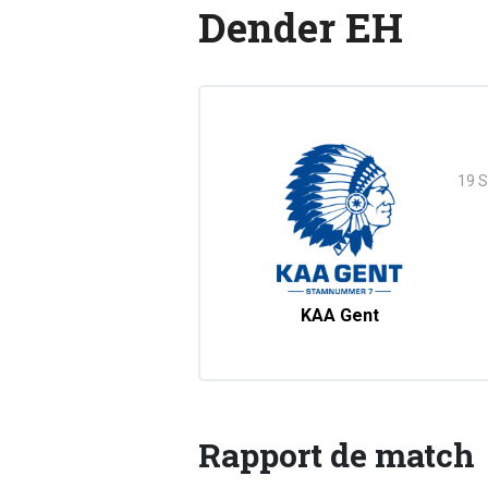
Dender EH
19 
KAA Gent
Rapport de match