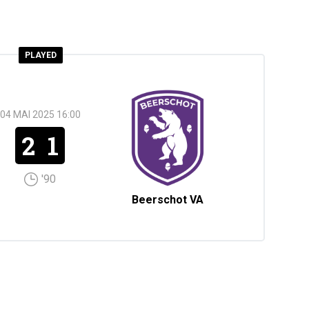
PLAYED
04 MAI 2025 16:00
2
1
'90
Beerschot VA