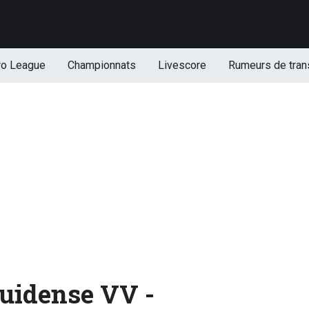
ro League
Championnats
Livescore
Rumeurs de tran
ruidense VV -