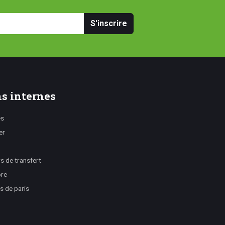
S'inscrire
s internes
es
er
 de transfert
ore
s de paris