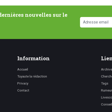
ernières nouvelles sur le
Information
Lien
Accueil
Archiv
Tuyaute la rédaction
Cherch
Privacy
Tags
Contact
Rumeurs
Livesc
Conseil