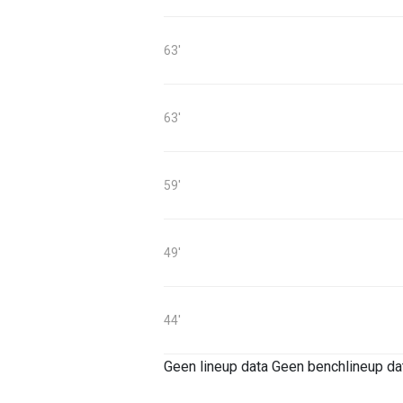
63'
63'
59'
49'
44'
Geen lineup data
Geen benchlineup da