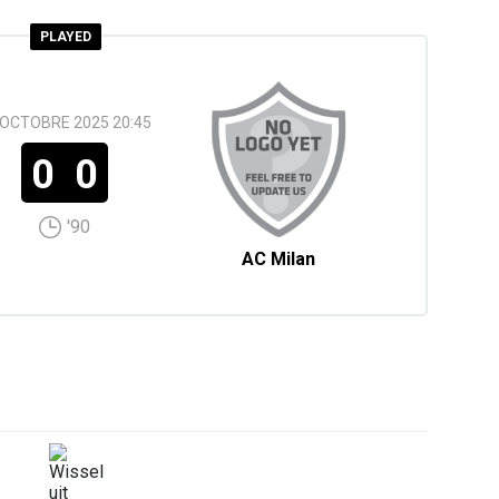
PLAYED
 OCTOBRE 2025 20:45
0
0
'90
AC Milan