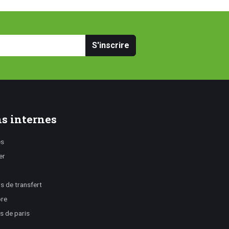
S'inscrire
s internes
es
er
 de transfert
ore
s de paris