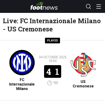
Live: FC Internazionale Milano
- US Cremonese
PLAYED
04 OCTOBRE 2025
18:00
4
1
FC
US
'90
Internazionale
Cremonese
Milano