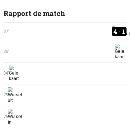
Rapport de match
4 - 1
87'
86'
84'
75'
75'